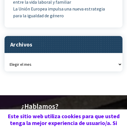
entre la vida laboral y familiar
La Unión Europea impulsa una nueva estrategia
para la igualdad de género
Archivos
Archivos
¿Hablamos?
676 030 719 | 670 773
Este sitio web utiliza cookies para que usted
tenga la mejor experiencia de usuario/a. Si