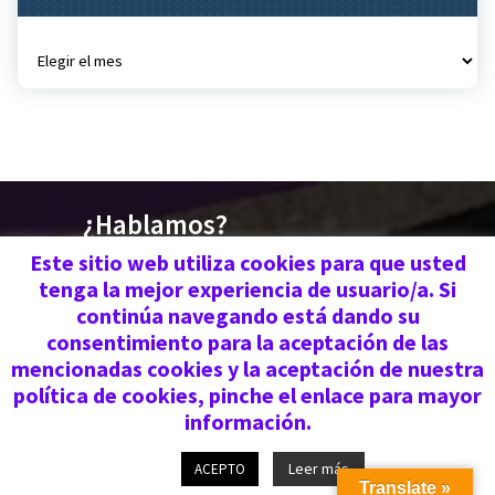
Archivos
¿Hablamos?
676 030 719 | 670 773
Este sitio web utiliza cookies para que usted
tenga la mejor experiencia de usuario/a. Si
559
continúa navegando está dando su
consentimiento para la aceptación de las
mencionadas cookies y la aceptación de nuestra
Copyright © 2026 | Federación Ágora
política de cookies, pinche el enlace para mayor
información.
Leer más
ACEPTO
Translate »