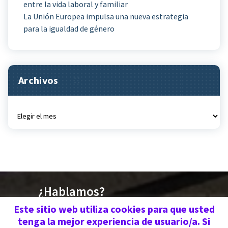
entre la vida laboral y familiar
La Unión Europea impulsa una nueva estrategia
para la igualdad de género
Archivos
Archivos
¿Hablamos?
676 030 719 | 670 773
Este sitio web utiliza cookies para que usted
tenga la mejor experiencia de usuario/a. Si