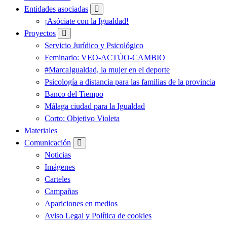
Entidades asociadas
¡Asóciate con la Igualdad!
Proyectos
Servicio Jurídico y Psicológico
Feminario: VEO-ACTÚO-CAMBIO
#MarcaIgualdad, la mujer en el deporte
Psicología a distancia para las familias de la provincia
Banco del Tiempo
Málaga ciudad para la Igualdad
Corto: Objetivo Violeta
Materiales
Comunicación
Noticias
Imágenes
Carteles
Campañas
Apariciones en medios
Aviso Legal y Política de cookies