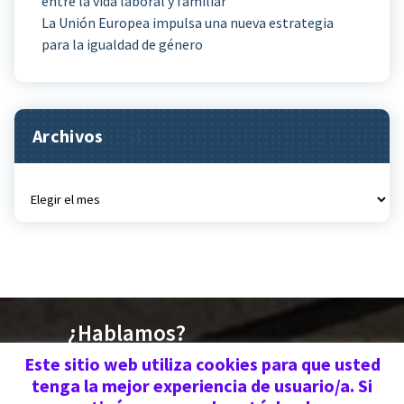
entre la vida laboral y familiar
La Unión Europea impulsa una nueva estrategia
para la igualdad de género
Archivos
Archivos
¿Hablamos?
676 030 719 | 670 773
Este sitio web utiliza cookies para que usted
tenga la mejor experiencia de usuario/a. Si