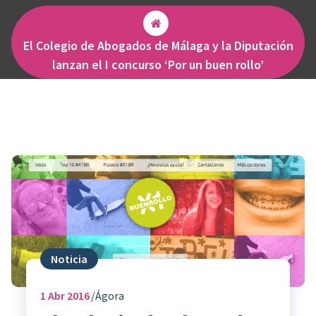
El Colegio de Abogados de Málaga y la Diputación
lanzan el I concurso ‘Por un buen rollo’
Noticia
1
Abr 2016
Ágora