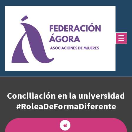
Saltar
al
contenido
Conciliación en la universidad
#RoleaDeFormaDiferente