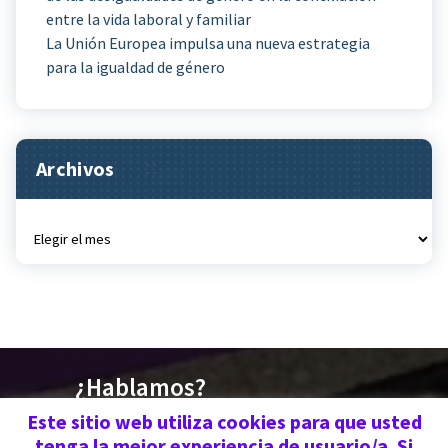
entre la vida laboral y familiar
La Unión Europea impulsa una nueva estrategia
para la igualdad de género
Archivos
Archivos
¿Hablamos?
676 030 719 | 670 773
Este sitio web utiliza cookies para que usted
tenga la mejor experiencia de usuario/a. Si