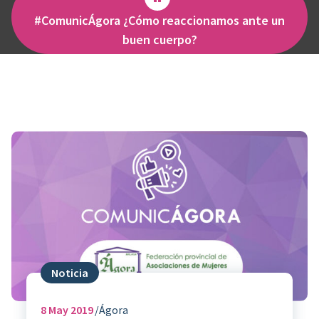
#ComunicÁgora ¿Cómo reaccionamos ante un
buen cuerpo?
Noticia
8
May 2019
Ágora