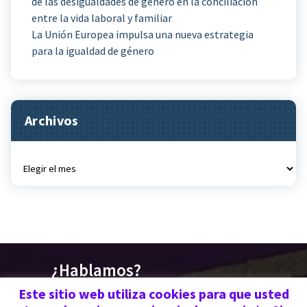
de las desigualdades de género en la conciliación
entre la vida laboral y familiar
La Unión Europea impulsa una nueva estrategia
para la igualdad de género
Archivos
Archivos
¿Hablamos?
676 030 719 | 670 773
Este sitio web utiliza cookies para que usted