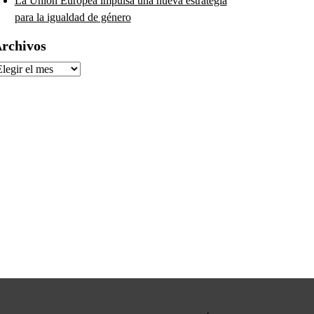
La Unión Europea impulsa una nueva estrategia
para la igualdad de género
rchivos
rchivos