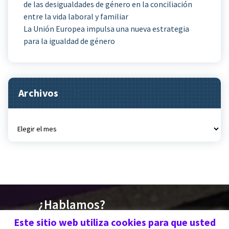
de las desigualdades de género en la conciliación
entre la vida laboral y familiar
La Unión Europea impulsa una nueva estrategia
para la igualdad de género
Archivos
Archivos
¿Hablamos?
676 030 719 | 670 773
Este sitio web utiliza cookies para que usted