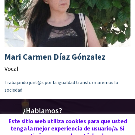
Mari Carmen Díaz Gónzalez
Vocal
Trabajando junt@s por la igualdad transformaremos la
sociedad
¿Hablamos?
676 030 719 | 670 773
Este sitio web utiliza cookies para que usted
tenga la mejor experiencia de usuario/a. Si