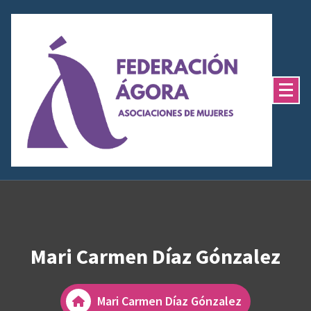
Saltar
al
contenido
Mari Carmen Díaz Gónzalez
Mari Carmen Díaz Gónzalez